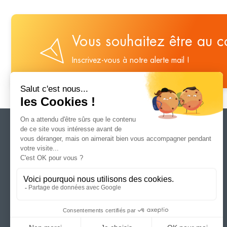
Vous souhaitez être au 
Inscrivez-vous à notre alerte mail !
17 rue Lamartine – 01000 BOURG EN BRESSE
04 74 50 98 50