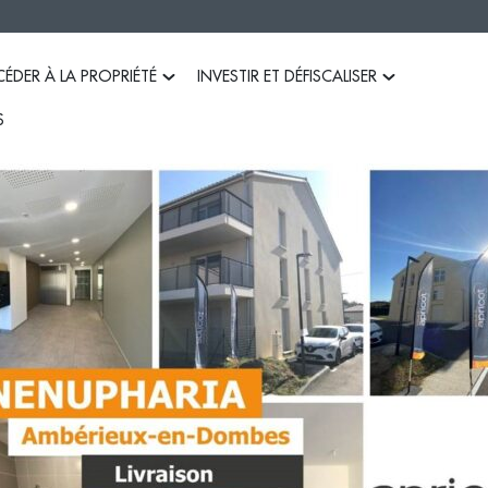
ÉDER À LA PROPRIÉTÉ
INVESTIR ET DÉFISCALISER
S
Les avantages d’acheter dans le neuf
Bien préparer son projet d’investissem
Les aides pour acheter dans le neuf
La défiscalisation Pinel
Le PSLA
Le BRS
Êtes-vous éligible au PSLA et au BRS ?
Capacité d’emprunt