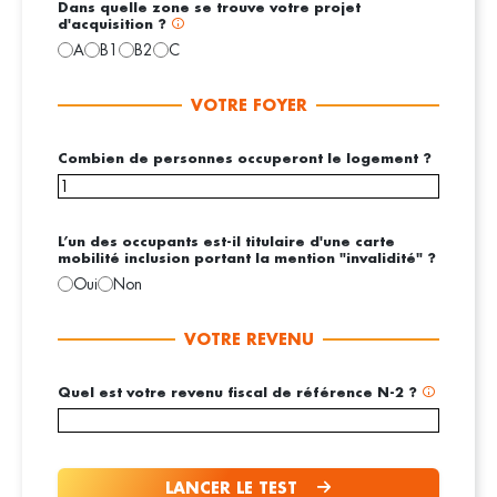
Dans quelle zone se trouve votre projet
d'acquisition ?
Area
(Nécessaire)
A
B1
B2
C
VOTRE FOYER
Combien de personnes occuperont le logement ?
Number
of
people
(Nécessaire)
L’un des occupants est-il titulaire d'une carte
mobilité inclusion portant la mention "invalidité" ?
L’un des
Oui
Non
occupants
est-il titulaire
VOTRE REVENU
d'une carte
mobilité
inclusion
Quel est votre revenu fiscal de référence N-2 ?
portant la
REVENU
(Nécessaire)
mention
"invalidité" ?
(Nécessaire)
LANCER LE TEST