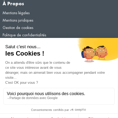
À Propos
Mentions légales
Mentions juridiques
Gestion de cookies
Politique de confidentialités
En savoir plus
Apricot Immobilier
Contactez-nous
Plan du site
Siège social Apricot Immobilier : 50 rue du Pavillon – 01000 BOURG
EN BRESSE
© 2025 Apricot Immobilier - Conception du site :
Agence Web
joliPixel