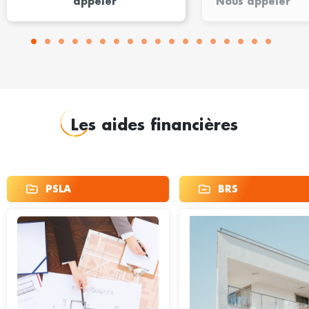
appeler
Nous appeler
Les aides financières
PSLA
BRS