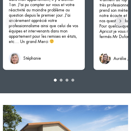
1an. J'ai pu compter sur vous et votre
très professionnel
réactivité au moindre problème ou
prend son métier à
question depuis le premier jour. J'ai
notre écoute et à
sincèrement apprécié votre
nos questions du d
professionnalisme ainsi que celui de vos
Pour quelconque p
équipes et intervenants dans mon
Apricot je vous 
appartement pour les remises en états,
fermés Mr Dufour 
etc.... Un grand Merci
Stéphanie
Aurélie J