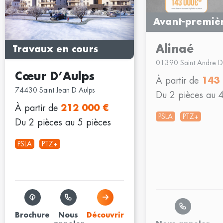
Avant-premiè
Alinaé
Travaux en cours
01390 Saint Andre D
Cœur D’Aulps
À partir de
143
74430 Saint Jean D Aulps
Du 2 pièces au 4
À partir de
212 000 €
PSLA
PTZ+
Du 2 pièces au 5 pièces
PSLA
PTZ+
Brochure
Nous
Découvrir