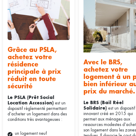
Grâce au PSLA,
achetez votre
Avec le BRS,
résidence
achetez votre
principale à prix
logement à un p
réduit en toute
bien inférieur a
sécurité
prix du marché.
Le PSLA (Prêt Social
est un
Le BRS (Bail Réel
Location Accession)
est un dispositif
dispositif règlementé permettant
Solidaire)
innovant créé en 2015 qui
d’acheter un logement dans des
permet aux ménages aux
conditions très avantageuses :
ressources modestes d’ache
son logement dans les zones
un logement neuf
tendues. Il dissocie le cout d