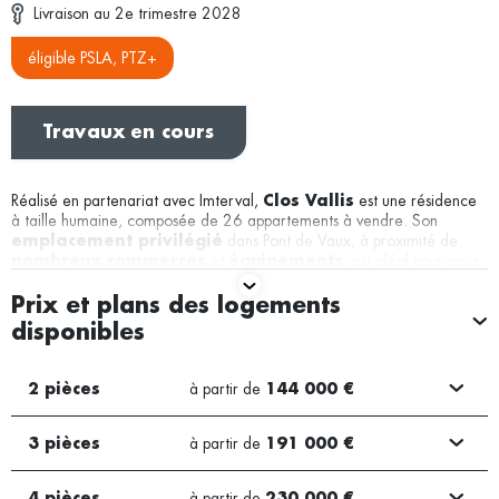
Livraison au 2e trimestre 2028
éligible PSLA, PTZ+
Travaux en cours
Réalisé en partenariat avec Imterval,
est une résidence
Clos Vallis
à taille humaine, composée de 26 appartements à vendre. Son
dans Pont de Vaux, à proximité de
emplacement privilégié
et
, est idéal pour ceux
nombreux commerces
équipements
qui recherchent à la fois
et
. Chaque
confort
accessibilité
appartement bénéficie d’un balcon et d’un
,
garage privatif
Prix et plans des logements
desservi directement par un ascenseur.
disponibles
à partir de
2 pièces
144 000 €
ADRESSE
TYPOLOGIE DES BIENS
Chemin des Nivres à Pont De Vaux
Du 2 pièces au 4 pièces
(01190)
à partir de
3 pièces
191 000 €
DATE DE LIVRAISON
GARAGE / PARKING
à partir de
4 pièces
230 000 €