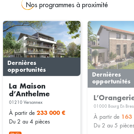
Nos programmes à proximité
Dernières
opportunités
Dernières
opportunités
La Maison
d’Anthelme
L’Orangeri
01210 Versonnex
01000 Bourg En Bres
À partir de
233 000 €
À partir de
163
Du 2 au 4 pièces
Du 2 au 5 pièce