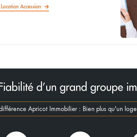
e Location Accession
Fiabilité d’un grand groupe i
différence Apricot Immobilier : Bien plus qu'un log