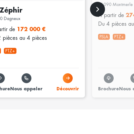
01090 Montmerle 
 Zéphir
À partir de
27
0 Dagneux
Du 4 pièces au
rtir de
172 000 €
PSLA
PTZ+
 pièces au 4 pièces
PTZ+
hure
Nous appeler
Découvrir
Brochure
Nous 