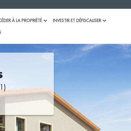
ÉDER À LA PROPRIÉTÉ
INVESTIR ET DÉFISCALISER
S
Les avantages d’acheter dans le neuf
Bien préparer son projet d’investissem
Les aides pour acheter dans le neuf
La défiscalisation Pinel
Le PSLA
Le BRS
Êtes-vous éligible au PSLA et au BRS ?
s
Capacité d’emprunt
1)