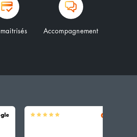
 maitrisés
Accompagnement
ogle
avis Goog