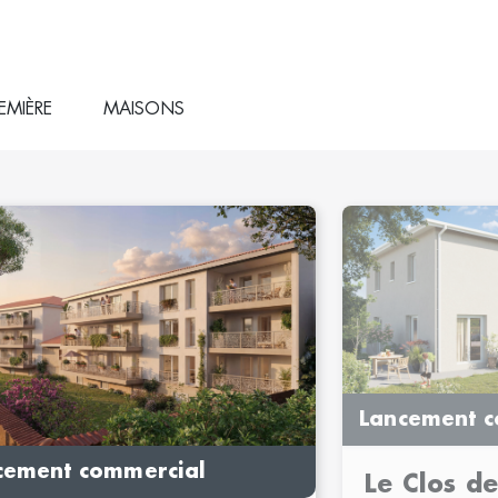
EMIÈRE
MAISONS
Lancement c
cement commercial
Le Clos d