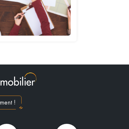
mmobilier
ement !