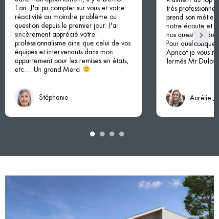
1an. J'ai pu compter sur vous et votre
très professionnel
réactivité au moindre problème ou
prend son métier à
question depuis le premier jour. J'ai
notre écoute et à
sincèrement apprécié votre
nos questions du d
professionnalisme ainsi que celui de vos
Pour quelconque p
équipes et intervenants dans mon
Apricot je vous 
appartement pour les remises en états,
fermés Mr Dufour 
etc.... Un grand Merci
Stéphanie
Aurélie J