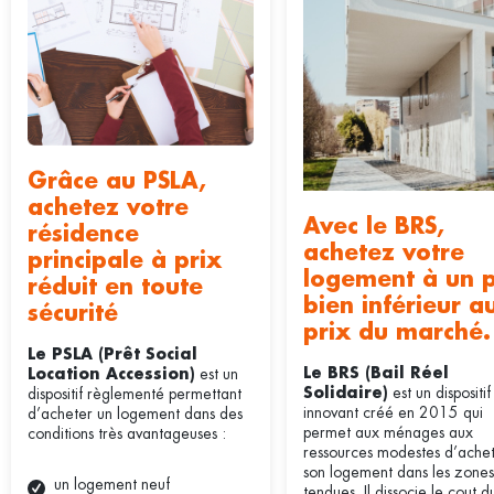
Grâce au PSLA,
achetez votre
Avec le BRS,
résidence
achetez votre
principale à prix
logement à un p
réduit en toute
bien inférieur a
sécurité
prix du marché.
Le PSLA (Prêt Social
est un
Le BRS (Bail Réel
Location Accession)
est un dispositif
dispositif règlementé permettant
Solidaire)
innovant créé en 2015 qui
d’acheter un logement dans des
permet aux ménages aux
conditions très avantageuses :
ressources modestes d’ache
son logement dans les zones
un logement neuf
tendues. Il dissocie le cout d