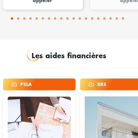
appeler
appele
Les aides financières
PSLA
BRS