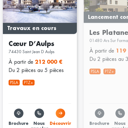
Lancement co
Travaux en cours
Les Platan
01480 Ars Sur Forma
Cœur D’Aulps
À partir de
119
74430 Saint Jean D Aulps
Du 2 pièces au 3
À partir de
212 000 €
Du 2 pièces au 5 pièces
PSLA
PTZ+
PSLA
PTZ+
Brochure
Nous
Découvrir
Brochure
Nous