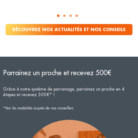
DÉCOUVREZ NOS ACTUALITÉS ET NOS CONSEILS
Parrainez un proche et recevez 500€
Grâce à notre système de parrainage, parrainez un proche en 4
étapes et recevez 500€* !
*Voir les modalités auprès de nos conseillers
C
c
P
I
e