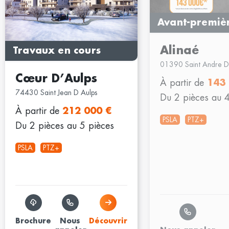
Avant-premiè
Alinaé
Travaux en cours
01390 Saint Andre D
Cœur D’Aulps
À partir de
143
74430 Saint Jean D Aulps
Du 2 pièces au 4
À partir de
212 000 €
PSLA
PTZ+
Du 2 pièces au 5 pièces
PSLA
PTZ+
Brochure
Nous
Découvrir