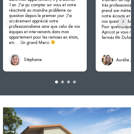
1an. J'ai pu compter sur vous et votre
très professionnel
réactivité au moindre problème ou
prend son métier à
question depuis le premier jour. J'ai
notre écoute et à
sincèrement apprécié votre
nos questions du d
professionnalisme ainsi que celui de vos
Pour quelconque p
équipes et intervenants dans mon
Apricot je vous 
appartement pour les remises en états,
fermés Mr Dufour 
etc.... Un grand Merci
Stéphanie
Aurélie J