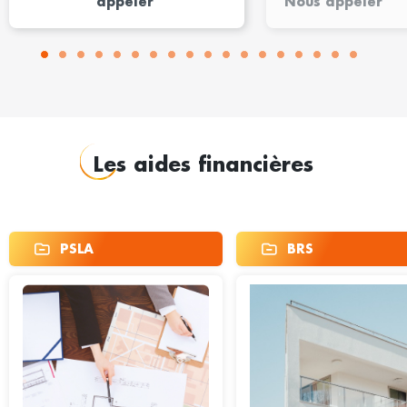
appeler
Nous appeler
Les aides financières
PSLA
BRS