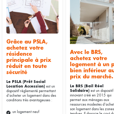
Grâce au PSLA,
achetez votre
Avec le BRS,
résidence
achetez votre
principale à prix
logement à un p
réduit en toute
bien inférieur a
sécurité
prix du marché.
Le PSLA (Prêt Social
est un
Le BRS (Bail Réel
Location Accession)
est un dispositif
dispositif règlementé permettant
Solidaire)
innovant créé en 2015 qui
d’acheter un logement dans des
permet aux ménages aux
conditions très avantageuses :
ressources modestes d’ache
son logement dans les zones
un logement neuf
tendues. Il dissocie le cout d